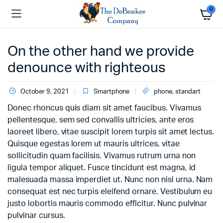
0
On the other hand we provide
denounce with righteous
October 9, 2021
Smartphone
phone
,
standart
Donec rhoncus quis diam sit amet faucibus. Vivamus
pellentesque, sem sed convallis ultricies, ante eros
laoreet libero, vitae suscipit lorem turpis sit amet lectus.
Quisque egestas lorem ut mauris ultrices, vitae
sollicitudin quam facilisis. Vivamus rutrum urna non
ligula tempor aliquet. Fusce tincidunt est magna, id
malesuada massa imperdiet ut. Nunc non nisi urna. Nam
consequat est nec turpis eleifend ornare. Vestibulum eu
justo lobortis mauris commodo efficitur. Nunc pulvinar
pulvinar cursus.